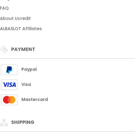
FAQ
About Ucredit
ALBASLOT Affiliates
PAYMENT
Paypal
Visa
Mastercard
SHIPPING