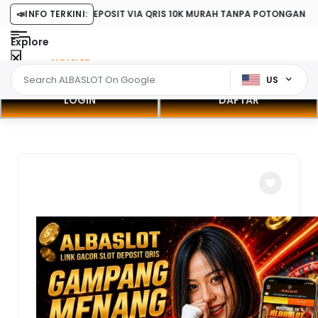
 RESMI MINIMAL DEPOSIT VIA QRIS 10K MURAH TANPA POTONGAN
📣
INFO TERKINI:
Explore
US
LOGIN
DAFTAR