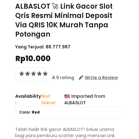
ALBASLOT 🚀 Link Gacor Slot
Qris Resmi Minimal Deposit
Via QRIS 10K Murah Tanpa
Potongan
Yang Terjual:
88.777.987
Rp10.000
4.9 rating
Write a Review
Availability
Slot
Imported from
:
Gacor
ALBASLOT
Color :
Red
Telah hadir link gacor ALBASLOT! Solusi utama
bagi para pemburu scatter yang mencari Link