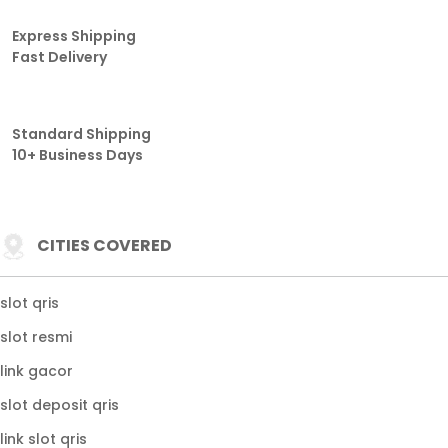
Express Shipping
Fast Delivery
Standard Shipping
10+ Business Days
CITIES COVERED
slot qris
slot resmi
link gacor
slot deposit qris
link slot qris