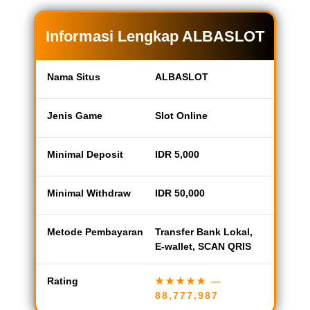
Informasi Lengkap ALBASLOT
Nama Situs
ALBASLOT
Jenis Game
Slot Online
Minimal Deposit
IDR 5,000
Minimal Withdraw
IDR 50,000
Metode Pembayaran
Transfer Bank Lokal,
E-wallet, SCAN QRIS
Rating
★★★★★
—
88,777,987