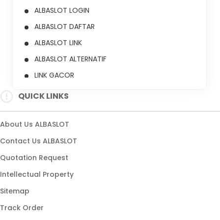
ALBASLOT LOGIN
ALBASLOT DAFTAR
ALBASLOT LINK
ALBASLOT ALTERNATIF
LINK GACOR
SLOT QRIS
QUICK LINKS
SLOT RESMI
LINK SLOT QRIS
About Us ALBASLOT
SLOT QRIS RESMI
Contact Us ALBASLOT
SLOT DEPOSIT QRIS
Quotation Request
SLOT DEPOSIT QRIS 10K
Intellectual Property
LINK SLOT DEPOSIT QRIS
Sitemap
LINK SLOT QRIS
Track Order