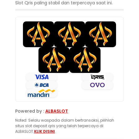
Slot Qris paling stabil dan terpercaya saat ini.
Powered by :
ALBASLOT
Noted: Selalu waspada dalam bertransaksi, pilihlah
situs slot deposit qris yang telah terpercaya di
ALBASLOT.
KLIK DISINI
.